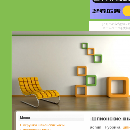
[PR] この広告は
ホームページを更新
Меню
Шпионские кни
игрушки шпионские часы
admin | Рубрика:
шпи
шпионские клады