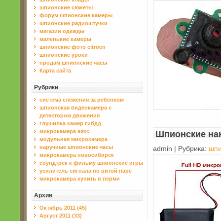
шпионские сюжеты
форум шпионские камеры
шпионские радиоштучки
магазин одежды
маленькие камеры
шпионские фото citroen
шпионские уроки
продам шпионские часы
Карта сайта
Рубрики
система слежения за ребенком
шпионская видеокамера с
детектором движения
глушилка камер гибдд
микрокамера аякс
Шпионские на
модульная микрокамера
наручные шпионские часы
admin | Рубрика:
шпи
микрокамера новосибирск
соундтрек к фильму шпионские игры
усилитель сигнала по витой паре
микрокамера купить в перми
Архив
Октябрь 2011 (45)
Август 2011 (33)