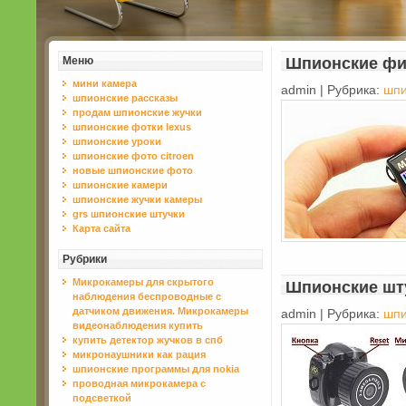
Меню
Шпионские ф
мини камера
admin | Рубрика:
шпи
шпионские рассказы
продам шпионские жучки
шпионские фотки lexus
шпионские уроки
шпионские фото citroen
новые шпионские фото
шпионские камери
шпионские жучки камеры
grs шпионские штучки
Карта сайта
Рубрики
Микрокамеры для скрытого
Шпионские шт
наблюдения беспроводные с
датчиком движения. Микрокамеры
admin | Рубрика:
шпи
видеонаблюдения купить
купить детектор жучков в спб
микронаушники как рация
шпионские программы для nokia
проводная микрокамера с
подсветкой