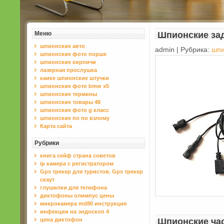
Меню
Шпионские за
шпионские авто
admin | Рубрика:
шпи
шпионские фото порше
шпионские кирпичи
лазерная прослушка
каике шпионские штучки
шпионские фото bmw x5
шпионские термины
шпионские товары 48
шпионские фото g класс
шпионские по по взлому
Карта сайта
Рубрики
книга сейф страна советов
ip камера с регистратором
Gps трекер для туристов. Gps трекер
скаут
глушилки для телефона
диктофоны олимпус цены
микрокамера md80 инструкция
инфекции на эндоскоп 4
цена диктофон
Шпионские ча