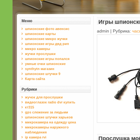
Меню
Игры шпионск
шпионские фото авенсис
admin | Рубрика:
час
шпионские карты
шпионские микро жучки
шпионские игры двд рип
микро камеры
жучки прослушки
шпионские игры попался
умные очки шпионские
synthytn магазин
шпионские штучки 9
Карта сайта
Рубрики
жучок для прослушки
видеоглазок radio dvr купить
кт315
gps слежение за людьми
шпионские штучки харьков
микрокамера на одежду цена
микрокамеры наружного
наблюдения
ip камера rvi
Прослушка мо