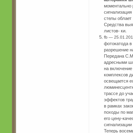
моментально 
сигнализация
стелы облает
Средства выя
листов- ки.
fb — 25.01.20
фотокатода в
разрешение на
Передана С.М
адресными шл
на включение
комплексов ди
освещается е
люминесцентн
трассе до уч
эффектов тра
в рамках зак
походы по ма
его цену-каче
сигнализации 
Теперь восемь