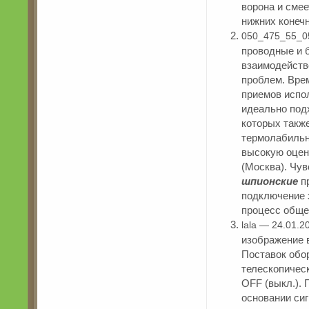
ворона и сме
нижних конечн
050_475_55_0
проводные и 
взаимодейство
проблем. Вре
приемов испо
идеально под
которых такж
термолабильн
высокую оцен
(Москва). Чув
шпионские
пр
подключение 
процесс обще
lala — 24.01.2
изображение 
Поставок обо
телескопичес
OFF (выкл.). 
основании сиг