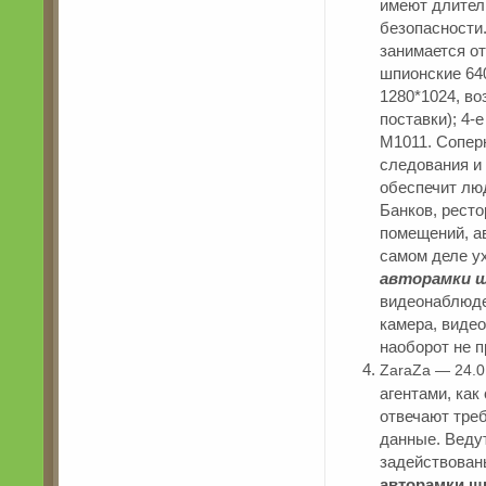
имеют длител
безопасности
занимается от
шпионские 640
1280*1024, во
поставки); 4
M1011. Сопер
следования и 
обеспечит лю
Банков, ресто
помещений, ав
самом деле ух
авторамки 
видеонаблюде
камера, видео
наоборот не 
ZaraZa — 24.0
агентами, как
отвечают тре
данные. Веду
задействованы
авторамки ш