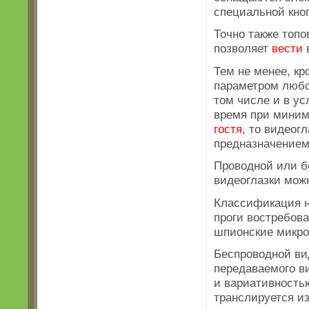
специальной кноп
Точно также топ
позволяет
вести
в
Тем не менее, к
параметром любог
том числе и в у
время при миним
гостя
, то видеог
предназначением
Проводной или б
видеоглазки мо
Классификация н
проги востребова
шпионские микро
Беспроводной вид
передаваемого ви
и вариативность
транслируется и