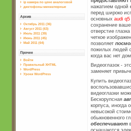
предоставляют
ip камера по цене аналоговой
нажатием одной
диктофоны миниатюрные
перед широко ис
Архив
основных
audi q
сохранение ваше
Октябрь 2011 (36)
Август 2011 (63)
отверстие глазка
Июль 2011 (39)
четкое изображе
Июнь 2011 (45)
позволяет
посм
Май 2011 (64)
пожилых людей 
Прочее
когда вас нет дом
Войти
Видеоглазок - э
Правильный XHTML
WordPress
заменяет привыч
Уроки WordPress
Купить видеоглаз
воспользовавшис
видеоглазки мож
Бескорупсная
ав
корпуса, иногда 
невысокой стоим
обыкновенного г
обеспечивают
в
оснащаются элек