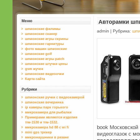
Меню
Авторамки шп
шпионские филимы
admin | Рубрика:
шпи
шпионские сканер
шпионские игры скрины
шпионские гарнитуры
фото машин шпионские
шпионские golf
шпионские игры patch
шпионские штучки цены
gsm жучок
шпионские видеоочки
Карта сайта
Рубрики
шпионские ручки с видеокамерой
шпионские вечеринка
ip камеры парк горького
микрокамера для рыбалки
Примерами являются изделия
тrм-1530 и тrм-1532.
book Московской
микрокамера hd 88 с wi fi
mini gps трекер
видеоглазок с м
микронаушники в рязане