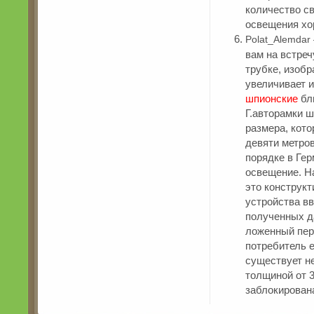
количество с
освещения хо
Polat_Alemdar
вам на встреч
трубке, изобр
увеличивает 
шпионские
бли
Г.авторамки 
размера, кото
девяти метров
порядке в Гер
освещение. Н
это конструк
устройства вв
полученных д
ложенный пер
потребитель 
существует н
толщиной от 
заблокирован